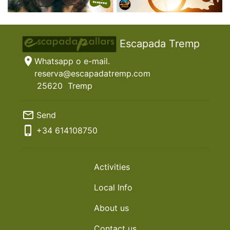
Escapada Tremp
location_on
Whatsapp o e-mail.
reserva@escapadatremp.com
25620
Tremp
mail_outline
Send
phone_iphone
+34
614108750
Activities
Local Info
About us
Contact us