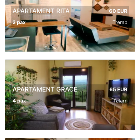
APARTAMENT RITA
60 EUR
2 pax
Tremp
APARTAMENT GRACE
65 EUR
4 pax
Talarn