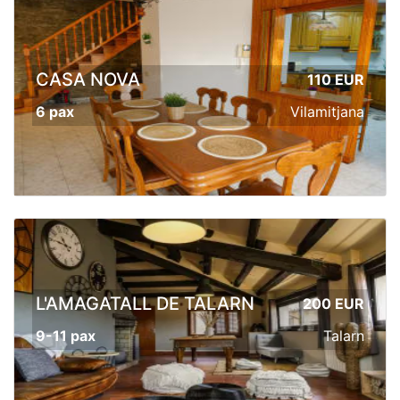
CASA NOVA
110 EUR
6 pax
Vilamitjana
L'AMAGATALL DE TALARN
200 EUR
9-11 pax
Talarn