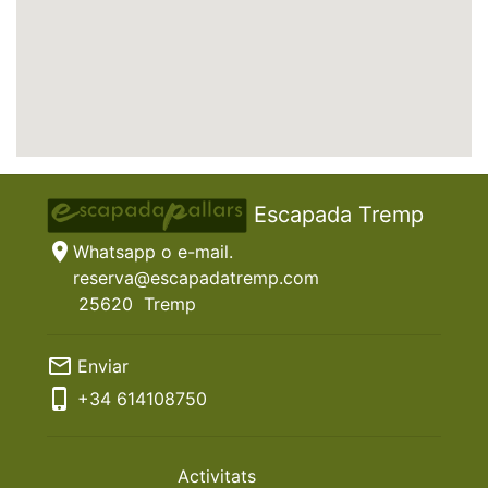
Escapada Tremp
location_on
Whatsapp o e-mail.
reserva@escapadatremp.com
25620
Tremp
mail_outline
Enviar
phone_iphone
+34
614108750
Activitats