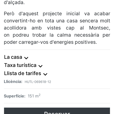
d'alçada.
Però d'aquest projecte inicial va acabar
convertint-ho en tota una casa sencera molt
acollidora amb vistes cap al Montsec,
on podreu trobar la calma necessària per
poder carregar-vos d'energies positives.
La casa
expand_more
Taxa turística
expand_more
Llista de tarifes
expand_more
Llicència:
HUTL-069618-12
2
Superfície:
151
m